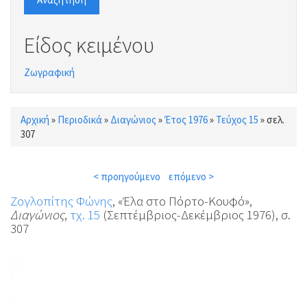
Είδος κειμένου
Ζωγραφική
Αρχική
»
Περιοδικά
»
Διαγώνιος
»
Έτος 1976
»
Τεύχος 15
»
σελ.
Είστε εδώ
307
< προηγούμενο
επόμενο >
Ζογλοπίτης Φώνης
, «Έλα στο Πόρτο-Κουφό»,
Διαγώνιος
,
τχ. 15
(Σεπτέμβριος-Δεκέμβριος 1976), σ.
307