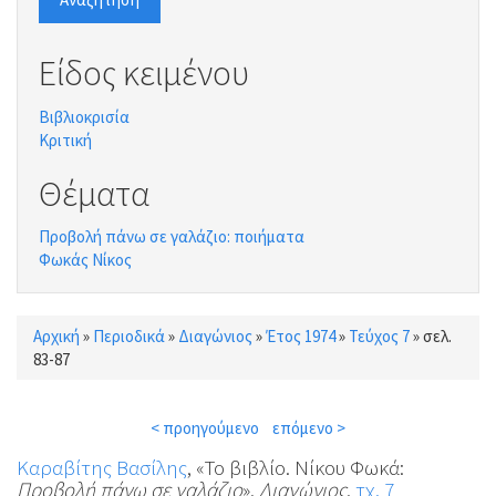
Είδος κειμένου
Βιβλιοκρισία
Κριτική
Θέματα
Προβολή πάνω σε γαλάζιο: ποιήματα
Φωκάς Νίκος
Αρχική
»
Περιοδικά
»
Διαγώνιος
»
Έτος 1974
»
Τεύχος 7
»
σελ.
Είστε εδώ
83-87
< προηγούμενο
επόμενο >
Καραβίτης Βασίλης
, «Το βιβλίο. Νίκου Φωκά:
Προβολή πάνω σε γαλάζιο
»,
Διαγώνιος
,
τχ. 7