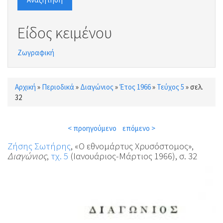
Είδος κειμένου
Ζωγραφική
Αρχική
»
Περιοδικά
»
Διαγώνιος
»
Έτος 1966
»
Τεύχος 5
»
σελ.
Είστε εδώ
32
< προηγούμενο
επόμενο >
Ζήσης Σωτήρης
, «Ο εθνομάρτυς Χρυσόστομος»,
Διαγώνιος
,
τχ. 5
(Ιανουάριος-Μάρτιος 1966), σ. 32