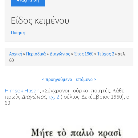
Είδος κειμένου
Ποίηση
Αρχική
»
Περιοδικά
»
Διαγώνιος
»
Έτος 1960
»
Τεύχος 2
»
σελ.
Είστε εδώ
60
< προηγούμενο
επόμενο >
Himsek Hasan
, «Σύγχρονοι Τούρκοι ποιητές. Κάθε
πρωί»,
Διαγώνιος
,
τχ. 2
(Ιούλιος-Δεκέμβριος 1960), σ.
60