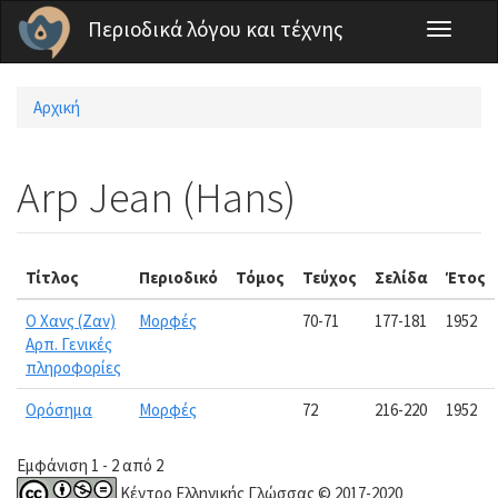
Παράκαμψη προς το κυρίως περιεχόμενο
Περιοδικά λόγου και τέχνης
Toggle
navigati
Αρχική
Είστε εδώ
Arp Jean (Hans)
Τίτλος
Περιοδικό
Τόμος
Τεύχος
Σελίδα
Έτος
Ο Χανς (Ζαν)
Μορφές
70-71
177-181
1952
Αρπ. Γενικές
πληροφορίες
Ορόσημα
Μορφές
72
216-220
1952
Εμφάνιση 1 - 2 από 2
Κέντρο Ελληνικής Γλώσσας © 2017-2020