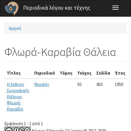
Παράκαμψη προς το κυρίως περιεχόμενο
Περιοδικά λόγου και τέχνης
Toggle
navigati
Αρχική
Είστε εδώ
Φλωρά-Καραβία Θάλεια
Τίτλος
Περιοδικό
Τόμος
Τεύχος
Σελίδα
Έτος
Η έκθεση
Μορφές
50
410
1950
ζωγραφικής
Θάλειας
Φλωρά-
Καραβία
Εμφάνιση 1 - 1 από 1
Κέντρο Ελληνικής Γλώσσας © 2017-2020