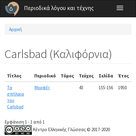
Παράκαμψη προς το κυρίως περιεχόμενο
Περιοδικά λόγου και τέχνης
Toggle
navigati
Αρχική
Είστε εδώ
Carlsbad (Καλιφόρνια)
Τίτλος
Περιοδικό
Τόμος
Τεύχος
Σελίδα
Έτος
Τα
Μορφές
43
155-156
1950
σπήλαια
του
Carlsbad
Εμφάνιση 1 - 1 από 1
Κέντρο Ελληνικής Γλώσσας © 2017-2020