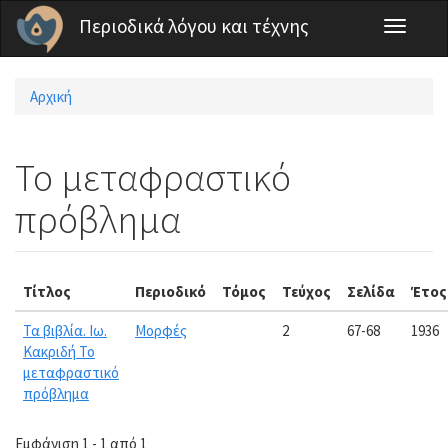
Παράκαμψη προς το κυρίως περιεχόμενο
Περιοδικά λόγου και τέχνης
Toggle
navigati
Αρχική
Είστε εδώ
Το μεταφραστικό
πρόβλημα
Τίτλος
Περιοδικό
Τόμος
Τεύχος
Σελίδα
Έτος
Τα βιβλία. Ιω.
Μορφές
2
67-68
1936
Κακριδή Το
μεταφραστικό
πρόβλημα
Εμφάνιση 1 - 1 από 1