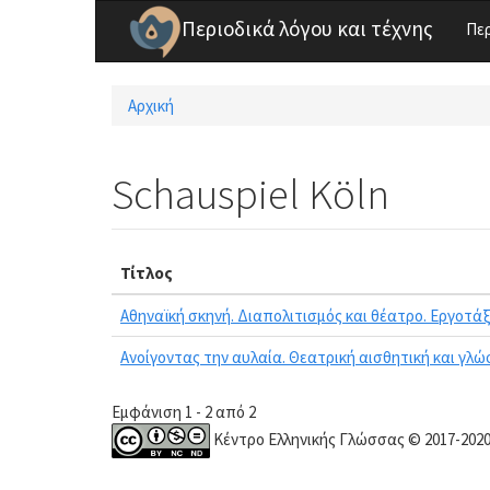
Παράκαμψη προς το κυρίως περιεχόμενο
Περιοδικά λόγου και τέχνης
Πε
Αρχική
Είστε εδώ
Schauspiel Köln
Τίτλος
Αθηναϊκή σκηνή. Διαπολιτισμός και θέατρο. Εργοτάξ
Ανοίγοντας την αυλαία. Θεατρική αισθητική και γλ
Εμφάνιση 1 - 2 από 2
Κέντρο Ελληνικής Γλώσσας © 2017-202