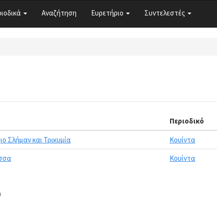
ριοδικά
Αναζήτηση
Ευρετήριο
Συντελεστές
Περιοδικό
ιο Σλήμαν και Τρικυμία
Κουίντα
ώσσα
Κουίντα
0