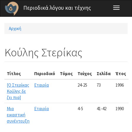
Παράκαμψη προς το κυρίως περιεχόμενο
Περιοδικά λόγου και τέχνης
Toggle
navigati
Αρχική
Είστε εδώ
Κούλης Στερίκας
Τίτλος
Περιοδικό
Τόμος
Τεύχος
Σελίδα
Έτος
[Ο Στερίκας
Εταιρία
24-25
73
1996
Κούλης δε
ζει πια]
Μια
Εταιρία
4-5
41-42
1990
εικαστική
συνέντευξη