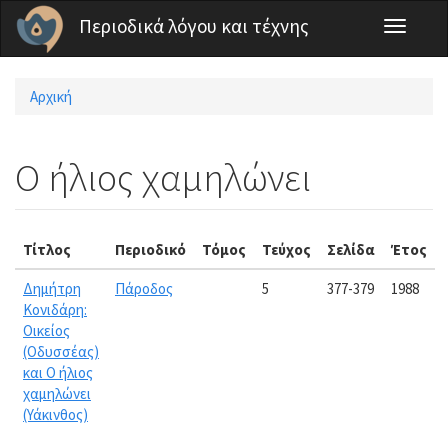
Παράκαμψη προς το κυρίως περιεχόμενο
Περιοδικά λόγου και τέχνης
Toggle
navigati
Αρχική
Είστε εδώ
Ο ήλιος χαμηλώνει
Τίτλος
Περιοδικό
Τόμος
Τεύχος
Σελίδα
Έτος
Δημήτρη
Πάροδος
5
377-379
1988
Κονιδάρη:
Οικείος
(Οδυσσέας)
και Ο ήλιος
χαμηλώνει
(Υάκινθος)