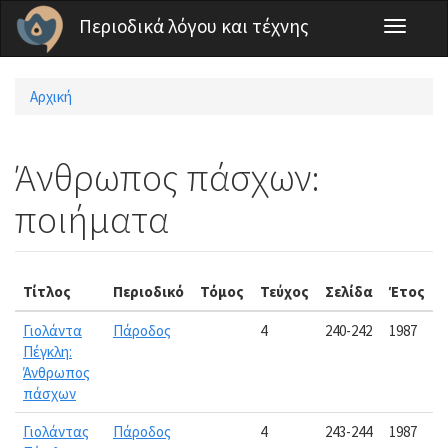
Παράκαμψη προς το κυρίως περιεχόμενο
Περιοδικά λόγου και τέχνης
Toggle
navigati
Αρχική
Είστε εδώ
Άνθρωπος πάσχων:
ποιήματα
Τίτλος
Περιοδικό
Τόμος
Τεύχος
Σελίδα
Έτος
Γιολάντα
Πάροδος
4
240-242
1987
Πέγκλη:
Άνθρωπος
πάσχων
Γιολάντας
Πάροδος
4
243-244
1987