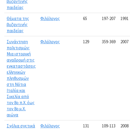
βυζαντινής
παιδείας
Θέματα της
Φιλόλογος
65
197-207
1991
βυζαντινής
παιδείας
Συνάντηση
Φιλόλογος
129
359-369
2007
πολιτισμών:
Μια ιστορική
αναδρομή στις
εγκαταστάσεις
ελληνικών
πληθυσμών
στη Νότια
Ιταλία και
Σικελία από
τον 8ο π.Χ. έως
τον 8ο μ.Χ.
αιώνα
Σχόλια σχετικά
Φιλόλογος
131
109-113
2008