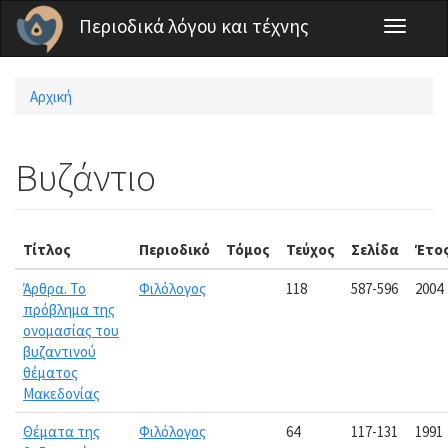
Παράκαμψη προς το κυρίως περιεχόμενο
Περιοδικά λόγου και τέχνης
Toggle
navigati
Αρχική
Είστε εδώ
Βυζάντιο
Τίτλος
Περιοδικό
Τόμος
Τεύχος
Σελίδα
Έτο
Άρθρα. Το
Φιλόλογος
118
587-596
2004
πρόβλημα της
ονομασίας του
βυζαντινού
θέματος
Μακεδονίας
Θέματα της
Φιλόλογος
64
117-131
1991