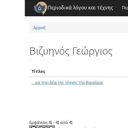
Παράκαμψη προς το κυρίως περιεχόμενο
Περιοδικά λόγου και τέχνης
Πε
Αρχική
Είστε εδώ
Βιζυηνός Γεώργιος
Τίτλος
…μα την ιδέα της τέχνης την θυμούμαι
Εμφάνιση 41 - 41 από 41