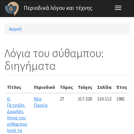
Παράκαμψη προς το κυρίως περιεχόμενο
Περιοδικά λόγου και τέχνης
Toggle
navigati
Αρχική
Είστε εδώ
Λόγια του σύθαμπου:
διηγήματα
Τίτλος
Περιοδικό
Τόμος
Τεύχος
Σελίδα
Έτος
Θ.
Νέα
27
317-320
110-112
1981
Πετσάλη-
Πορεία
Διομήδη,
Λόγια του
σύθαμπου
(από τα