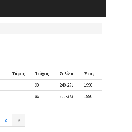
Τόμος
Τεύχος
Σελίδα
Έτος
93
248-251
1998
86
355-373
1996
8
9