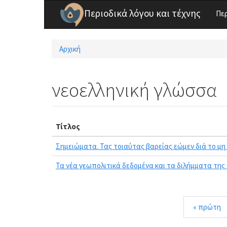
Παράκαμψη προς το κυρίως περιεχόμενο
Περιοδικά λόγου και τέχνης
Πε
Αρχική
Είστε εδώ
νεοελληνική γλώσσα
Τίτλος
Σημειώματα. Τας τοιαύτας βαρείας εώμεν διά το μη 
Τα νέα γεωπολιτικά δεδομένα και τα διλήμματα της 
« πρώτη