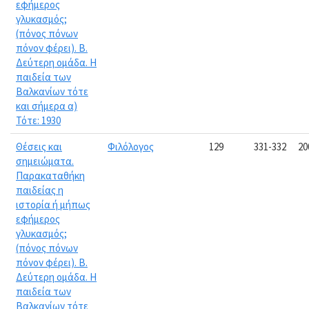
εφήμερος
γλυκασμός;
(πόνος πόνων
πόνον φέρει). Β.
Δεύτερη ομάδα. Η
παιδεία των
Βαλκανίων τότε
και σήμερα α)
Τότε: 1930
Θέσεις και
Φιλόλογος
129
331-332
20
σημειώματα.
Παρακαταθήκη
παιδείας η
ιστορία ή μήπως
εφήμερος
γλυκασμός;
(πόνος πόνων
πόνον φέρει). Β.
Δεύτερη ομάδα. Η
παιδεία των
Βαλκανίων τότε