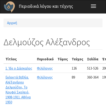
Παράκαμψη προς το κυρίως περιεχόμενο
Περιοδικά λόγου και τέχνης
Toggle
navigati
Αρχική
Είστε εδώ
Δελμούζος Αλέξανδρος
Τίτλος
Περιοδικό
Τόμος
Τεύχος
Σελίδα
Έ
1. Ίδε ο Δάσκαλος
Φιλόλογος
126
513-526
20
Εκλεκτά βιβλία.
Φιλόλογος
89
360-364
19
Αλέξανδρου
Δελμούζου, Το
Κρυφό Σκολειό,
1908-1911. Αθήνα
1950