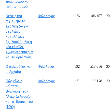
πολιτισμού και
ανθρωπισμού
Θέσεις και
Φιλόλογος
126
486-487
20
σημειώματα.
Σχολική ζωή και
σχολείων
καταλήψεις.
Σχολικοί όμιλοι η
νέα ελπίδα.
Αγωγή/ελευθερία
και τα όριά τους
Ο Δελμούζος και
Φιλόλογος
122
517-526
20
οι Αρχαίοι
Πώς είδε ο
Φιλόλογος
123
115-128
20
Κώστας
Βάρναλης τον
Αλέκο Δελμούζο
και τη δράση του
(1990)