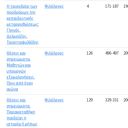
Η τριανδρία των
Φιλόλογος
4
171-187
19
προδρόμων της
εκπαιδευτικής
μεταρρυθμίσεως:
Γληνός,
Δελμούζος,
Τριανταφυλλίδης
Θέσεις και
Φιλόλογος
126
496-497
20
σημειώματα.
Μαθητών και
υπουργών
εξομολογήσεις.
Πριν από έναν
αιώνα
Θέσεις και
Φιλόλογος
129
329-331
20
σημειώματα.
Παρακαταθήκη
παιδείας η
ιστορία ή μήπως