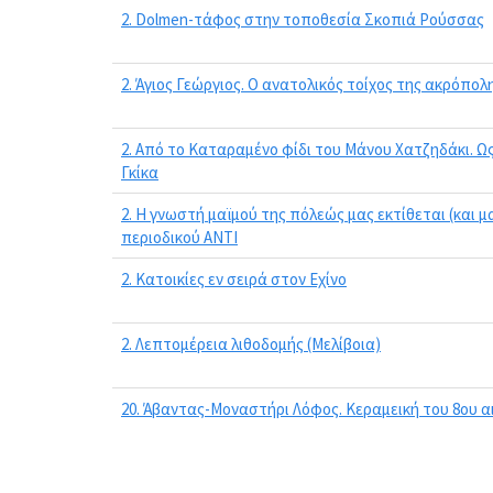
2. Dolmen-τάφος στην τοποθεσία Σκοπιά Ρούσσας
2. Άγιος Γεώργιος. Ο ανατολικός τοίχος της ακρόπολ
2. Από το Καταραμένο φίδι του Μάνου Χατζηδάκι. Ω
Γκίκα
2. Η γνωστή μαϊμού της πόλεώς μας εκτίθεται (και 
περιοδικού ΑΝΤΙ
2. Κατοικίες εν σειρά στον Εχίνο
2. Λεπτομέρεια λιθοδομής (Μελίβοια)
20. Άβαντας-Μοναστήρι Λόφος. Κεραμεική του 8ου αι.