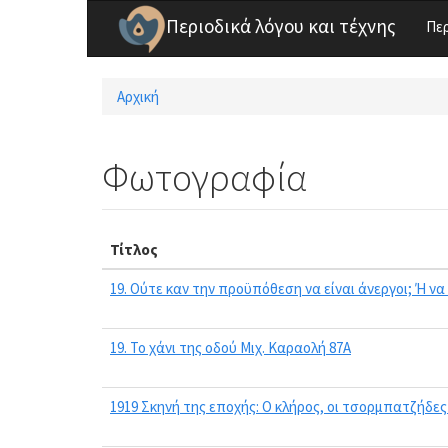
Παράκαμψη προς το κυρίως περιεχόμενο
Περιοδικά λόγου και τέχνης
Πε
Αρχική
Είστε εδώ
Φωτογραφία
Τίτλος
19. Ούτε καν την προϋπόθεση να είναι άνεργοι; Ή να
19. Το χάνι της οδού Μιχ. Καραολή 87Α
1919 Σκηνή της εποχής: Ο κλήρος, οι τσορμπατζήδες