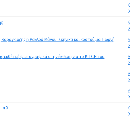
ης
ς Καραγκιόζης η Ραλλού Μάνου. Σκηνικά και κοστούμια Γιωργή
μας εκθέτει) φωτογραφικά στην έκθεση για το KITCH του
 π.Χ.