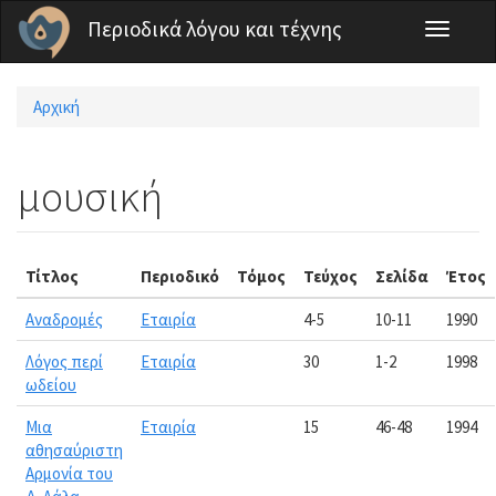
Παράκαμψη προς το κυρίως περιεχόμενο
Περιοδικά λόγου και τέχνης
Toggle
navigati
Αρχική
Είστε εδώ
μουσική
Τίτλος
Περιοδικό
Τόμος
Τεύχος
Σελίδα
Έτος
Αναδρομές
Εταιρία
4-5
10-11
1990
Λόγος περί
Εταιρία
30
1-2
1998
ωδείου
Μια
Εταιρία
15
46-48
1994
αθησαύριστη
Αρμονία του