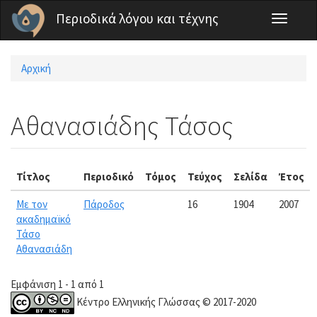
Παράκαμψη προς το κυρίως περιεχόμενο
Περιοδικά λόγου και τέχνης
Toggle
navigati
Αρχική
Είστε εδώ
Αθανασιάδης Τάσος
Τίτλος
Περιοδικό
Τόμος
Τεύχος
Σελίδα
Έτος
Με τον
Πάροδος
16
1904
2007
ακαδημαϊκό
Τάσο
Αθανασιάδη
Εμφάνιση 1 - 1 από 1
Κέντρο Ελληνικής Γλώσσας © 2017-2020