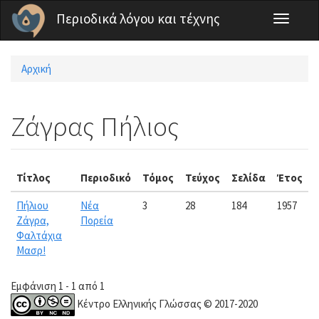
Παράκαμψη προς το κυρίως περιεχόμενο
Περιοδικά λόγου και τέχνης
Toggle
navigati
Αρχική
Είστε εδώ
Ζάγρας Πήλιος
Τίτλος
Περιοδικό
Τόμος
Τεύχος
Σελίδα
Έτος
Πήλιου
Νέα
3
28
184
1957
Ζάγρα,
Πορεία
Φαλτάχια
Μασρ!
Εμφάνιση 1 - 1 από 1
Κέντρο Ελληνικής Γλώσσας © 2017-2020