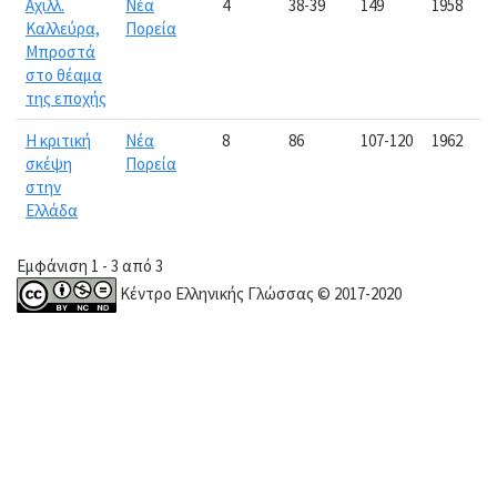
Αχιλλ.
Νέα
4
38-39
149
1958
Καλλεύρα,
Πορεία
Μπροστά
στο θέαμα
της εποχής
Η κριτική
Νέα
8
86
107-120
1962
σκέψη
Πορεία
στην
Ελλάδα
Εμφάνιση 1 - 3 από 3
Κέντρο Ελληνικής Γλώσσας © 2017-2020