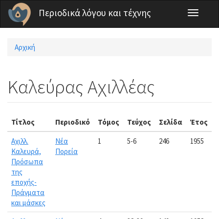
Παράκαμψη προς το κυρίως περιεχόμενο
Περιοδικά λόγου και τέχνης
Toggle
navigati
Αρχική
Είστε εδώ
Καλεύρας Αχιλλέας
Τίτλος
Περιοδικό
Τόμος
Τεύχος
Σελίδα
Έτος
Αχιλλ.
Νέα
1
5-6
246
1955
Καλευρά,
Πορεία
Πρόσωπα
της
εποχής-
Πράγματα
και μάσκες