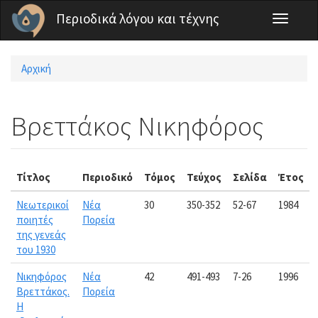
Παράκαμψη προς το κυρίως περιεχόμενο
Περιοδικά λόγου και τέχνης
Toggle
navigati
Αρχική
Είστε εδώ
Βρεττάκος Νικηφόρος
Τίτλος
Περιοδικό
Τόμος
Τεύχος
Σελίδα
Έτος
Νεωτερικοί
Νέα
30
350-352
52-67
1984
ποιητές
Πορεία
της γενεάς
του 1930
Νικηφόρος
Νέα
42
491-493
7-26
1996
Βρεττάκος.
Πορεία
Η