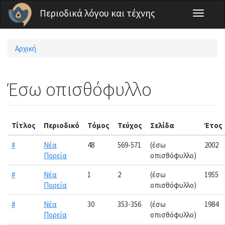
Παράκαμψη προς το κυρίως περιεχόμενο
Περιοδικά λόγου και τέχνης
Toggle
navigati
Αρχική
Είστε εδώ
Έσω οπισθόφυλλο
Τίτλος
Περιοδικό
Τόμος
Τεύχος
Σελίδα
Έτος
#
Νέα
48
569-571
(έσω
2002
Πορεία
οπισθόφυλλο)
#
Νέα
1
2
(έσω
1955
Πορεία
οπισθόφυλλο)
#
Νέα
30
353-356
(έσω
1984
Πορεία
οπισθόφυλλο)