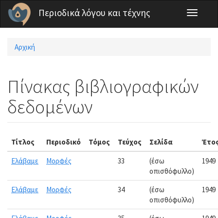
Παράκαμψη προς το κυρίως περιεχόμενο
Περιοδικά λόγου και τέχνης
Toggle
navigati
Αρχική
Είστε εδώ
Πίνακας βιβλιογραφικών
δεδομένων
Τίτλος
Περιοδικό
Τόμος
Τεύχος
Σελίδα
Έτο
Ελάβαμε
Μορφές
33
(έσω
1949
οπισθόφυλλο)
Ελάβαμε
Μορφές
34
(έσω
1949
οπισθόφυλλο)