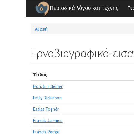
Παράκαμψη προς το κυρίως περιεχόμενο
Περιοδικά λόγου και τέχνης
Πε
Αρχική
Είστε εδώ
Εργοβιογραφικό-εισ
Τίτλος
Elon. G. Eidenier
Emily Dickinson
Esaias Tegnér
Francis Jammes
Francis Ponge