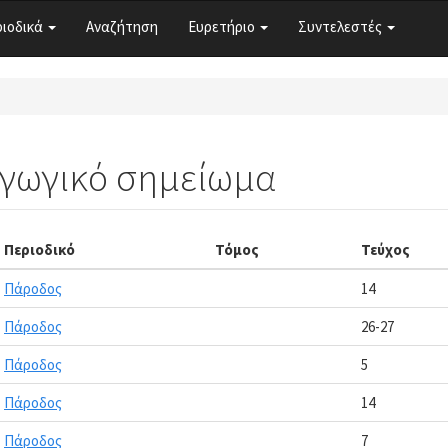
ριοδικά
Αναζήτηση
Ευρετήριο
Συντελεστές
αγωγικό σημείωμα
Περιοδικό
Τόμος
Τεύχος
Πάροδος
14
Πάροδος
26-27
Πάροδος
5
Πάροδος
14
Πάροδος
7