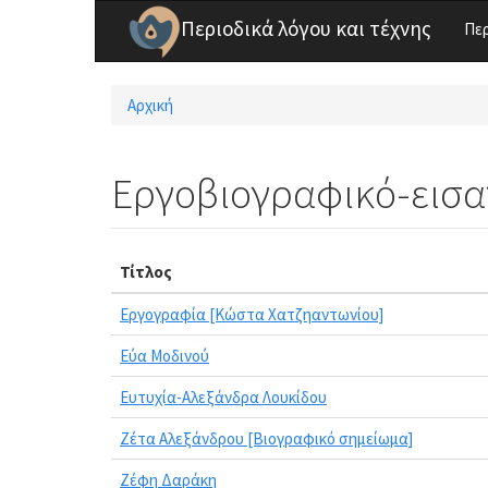
Παράκαμψη προς το κυρίως περιεχόμενο
Περιοδικά λόγου και τέχνης
Πε
Αρχική
Είστε εδώ
Εργοβιογραφικό-εισ
Τίτλος
Εργογραφία [Κώστα Χατζηαντωνίου]
Εύα Μοδινού
Ευτυχία-Αλεξάνδρα Λουκίδου
Ζέτα Αλεξάνδρου [Βιογραφικό σημείωμα]
Ζέφη Δαράκη