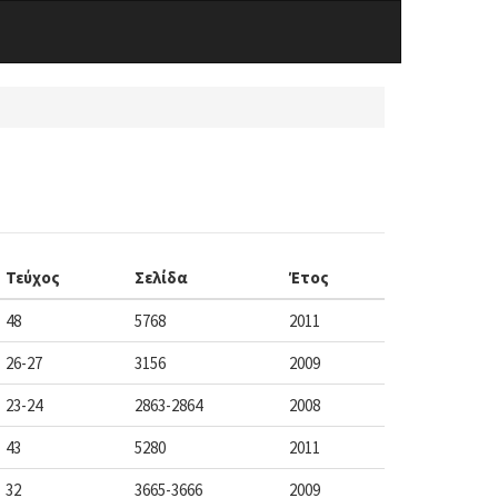
Τεύχος
Σελίδα
Έτος
48
5768
2011
26-27
3156
2009
23-24
2863-2864
2008
43
5280
2011
32
3665-3666
2009