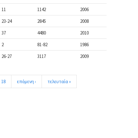
11
1142
2006
23-24
2845
2008
37
4480
2010
2
81-82
1986
26-27
3117
2009
18
επόμενη ›
τελευταία »