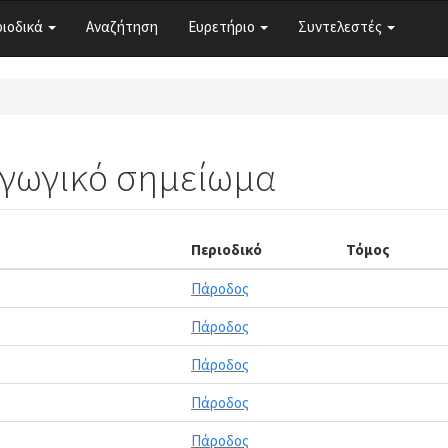
ριοδικά
Αναζήτηση
Ευρετήριο
Συντελεστές
αγωγικό σημείωμα
Περιοδικό
Τόμος
Πάροδος
Πάροδος
Πάροδος
Πάροδος
Πάροδος