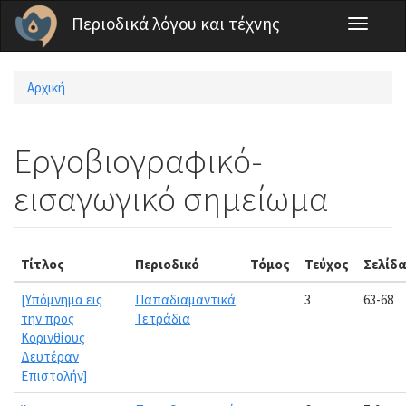
Παράκαμψη προς το κυρίως περιεχόμενο
Περιοδικά λόγου και τέχνης
Toggle
navigati
Αρχική
Είστε εδώ
Εργοβιογραφικό-
εισαγωγικό σημείωμα
Τίτλος
Περιοδικό
Τόμος
Τεύχος
Σελίδ
[Υπόμνημα εις
Παπαδιαμαντικά
3
63-68
την προς
Τετράδια
Κορινθίους
Δευτέραν
Επιστολήν]