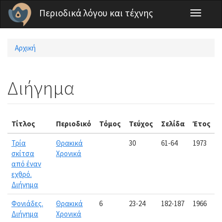
Παράκαμψη προς το κυρίως περιεχόμενο
Περιοδικά λόγου και τέχνης
Toggle
navigati
Αρχική
Είστε εδώ
Διήγημα
Τίτλος
Περιοδικό
Τόμος
Τεύχος
Σελίδα
Έτος
Τρία
Θρακικά
30
61-64
1973
σκίτσα
Χρονικά
από έναν
εχθρό.
Διήγημα
Φονιάδες.
Θρακικά
6
23-24
182-187
1966
Διήγημα
Χρονικά