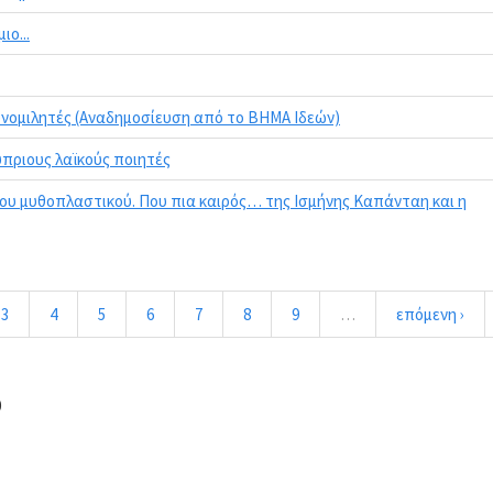
ο...
συνομιλητές (Αναδημοσίευση από το ΒΗΜΑ Ιδεών)
ύπριους λαϊκούς ποιητές
του μυθοπλαστικού. Που πια καιρός… της Ισμήνης Καπάνταη και η
3
4
5
6
7
8
9
…
επόμενη ›
0