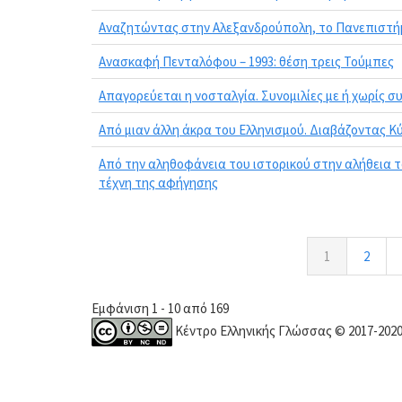
Αναζητώντας στην Αλεξανδρούπολη, το Πανεπιστήμι
Ανασκαφή Πενταλόφου – 1993: θέση τρεις Τούμπες
Απαγορεύεται η νοσταλγία. Συνομιλίες με ή χωρίς 
Από μιαν άλλη άκρα του Ελληνισμού. Διαβάζοντας Κ
Από την αληθοφάνεια του ιστορικού στην αλήθεια 
τέχνη της αφήγησης
1
2
Εμφάνιση 1 - 10 από 169
Κέντρο Ελληνικής Γλώσσας © 2017-202