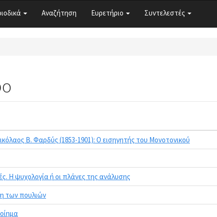
ριοδικά
Αναζήτηση
Ευρετήριο
Συντελεστές
ρο
ικόλαος Β. Φαρδύς (1853-1901): Ο εισηγητής του Μονοτονικού
ές. Η ψυχολογία ή οι πλάνες της ανάλυσης
έτη των πουλιών
ποίημα