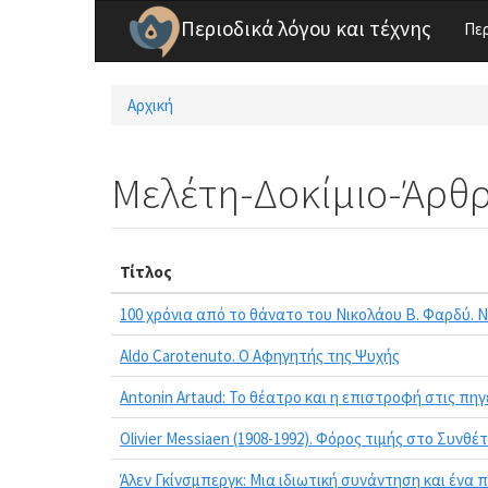
Παράκαμψη προς το κυρίως περιεχόμενο
Περιοδικά λόγου και τέχνης
Πε
Αρχική
Είστε εδώ
Μελέτη-Δοκίμιο-Άρθ
Τίτλος
100 χρόνια από το θάνατο του Νικολάου Β. Φαρδύ. Ν
Aldo Carotenuto. Ο Αφηγητής της Ψυχής
Antonin Artaud: Το θέατρο και η επιστροφή στις πηγ
Olivier Messiaen (1908-1992). Φόρος τιμής στο Συνθ
Άλεν Γκίνσμπεργκ: Μια ιδιωτική συνάντηση και ένα 