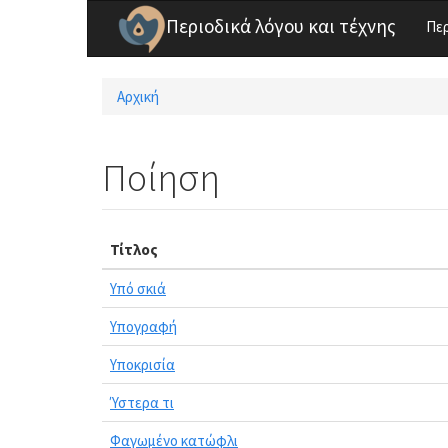
Παράκαμψη προς το κυρίως περιεχόμενο
Περιοδικά λόγου και τέχνης
Πε
Αρχική
Είστε εδώ
Ποίηση
Τίτλος
Υπό σκιά
Υπογραφή
Υποκρισία
Ύστερα τι
Φαγωμένο κατώφλι