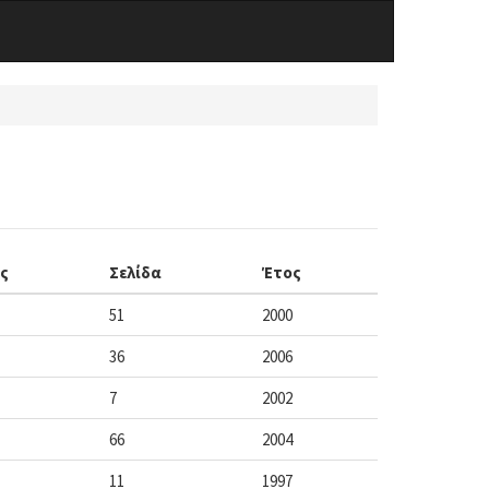
ς
Σελίδα
Έτος
51
2000
36
2006
7
2002
66
2004
11
1997