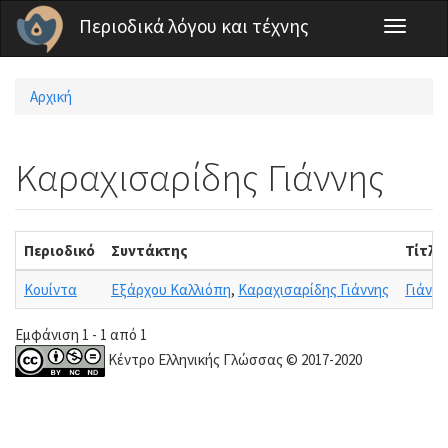
Παράκαμψη προς το κυρίως περιεχόμενο
Περιοδικά λόγου και τέχνης
Toggle
navigati
Αρχική
Είστε εδώ
Καραχισαρίδης Γιάννης
Περιοδικό
Συντάκτης
Τίτλο
Κουίντα
Εξάρχου Καλλιόπη
,
Καραχισαρίδης Γιάννης
Γιάννν
Εμφάνιση 1 - 1 από 1
Κέντρο Ελληνικής Γλώσσας © 2017-2020