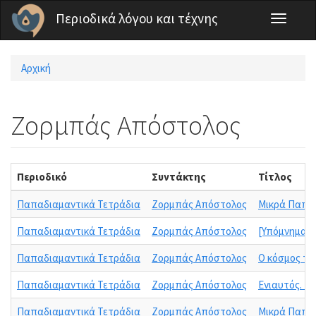
Παράκαμψη προς το κυρίως περιεχόμενο
Περιοδικά λόγου και τέχνης
Toggle
navigati
Αρχική
Είστε εδώ
Ζορμπάς Απόστολος
Περιοδικό
Συντάκτης
Τίτλος
Παπαδιαμαντικά Τετράδια
Ζορμπάς Απόστολος
Μικρά Παπαδ
Παπαδιαμαντικά Τετράδια
Ζορμπάς Απόστολος
[Υπόμνημα ε
Παπαδιαμαντικά Τετράδια
Ζορμπάς Απόστολος
Ο κόσμος το
Παπαδιαμαντικά Τετράδια
Ζορμπάς Απόστολος
Ενιαυτός. Βι
Παπαδιαμαντικά Τετράδια
Ζορμπάς Απόστολος
Μικρά Παπα