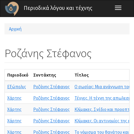
Παράκαμψη προς το κυρίως περιεχόμενο
Περιοδικά λόγου και τέχνης
Toggle
navigati
Αρχική
Είστε εδώ
Ροζάνης Στέφανος
Περιοδικό
Συντάκτης
Τίτλος
Εξώπολις
Ροζάνης Στέφανος
Ο σωσίας: Μια ανάγνωση του
Χάρτης
Ροζάνης Στέφανος
Τέχνες. Η τέχνη της απωλεσμέν
Χάρτης
Ροζάνης Στέφανος
Κλίμακες. Σχέδιο και προοπτικ
Χάρτης
Ροζάνης Στέφανος
Κλίμακες. Οι αντινομίες της ερ
Χάρτης
Ροζάνης Στέφανος
Το νόμισμα του θανάτου και η