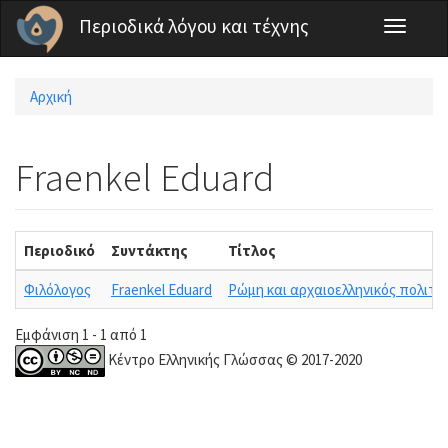
Παράκαμψη προς το κυρίως περιεχόμενο
Περιοδικά λόγου και τέχνης
Toggle
navigati
Αρχική
Είστε εδώ
Fraenkel Eduard
Περιοδικό
Συντάκτης
Τίτλος
Φιλόλογος
Fraenkel Eduard
Ρώμη και αρχαιοελληνικός πολιτι
Εμφάνιση 1 - 1 από 1
Κέντρο Ελληνικής Γλώσσας © 2017-2020