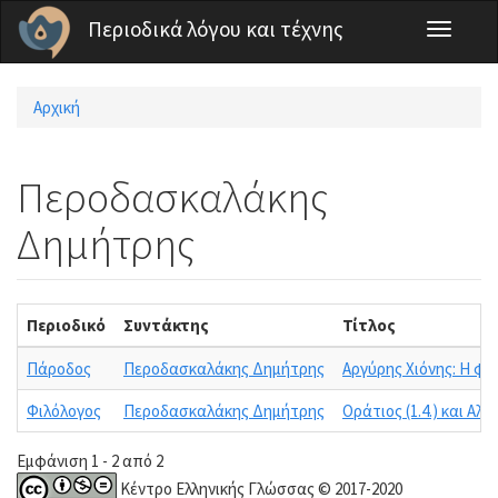
Παράκαμψη προς το κυρίως περιεχόμενο
Περιοδικά λόγου και τέχνης
Toggle
navigati
Αρχική
Είστε εδώ
Περοδασκαλάκης
Δημήτρης
Περιοδικό
Συντάκτης
Τίτλος
Πάροδος
Περοδασκαλάκης Δημήτρης
Αργύρης Χιόνης: Η φω
Φιλόλογος
Περοδασκαλάκης Δημήτρης
Οράτιος (1.4.) και Α
Εμφάνιση 1 - 2 από 2
Κέντρο Ελληνικής Γλώσσας © 2017-2020