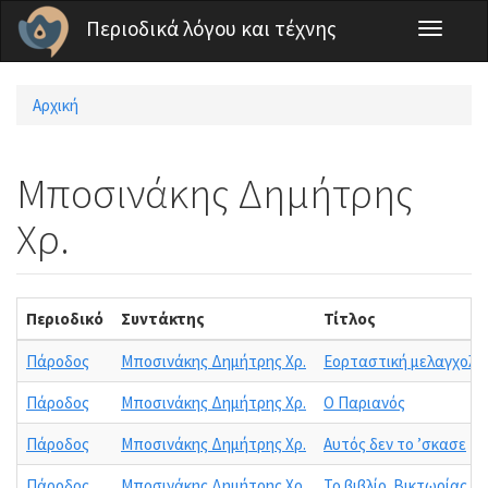
Παράκαμψη προς το κυρίως περιεχόμενο
Περιοδικά λόγου και τέχνης
Toggle
navigati
Αρχική
Είστε εδώ
Μποσινάκης Δημήτρης
Χρ.
Περιοδικό
Συντάκτης
Τίτλος
Πάροδος
Μποσινάκης Δημήτρης Χρ.
Εορταστική μελαγχολί
Πάροδος
Μποσινάκης Δημήτρης Χρ.
Ο Παριανός
Πάροδος
Μποσινάκης Δημήτρης Χρ.
Αυτός δεν το ’σκασε
Πάροδος
Μποσινάκης Δημήτρης Χρ.
Το βιβλίο. Βικτωρίας