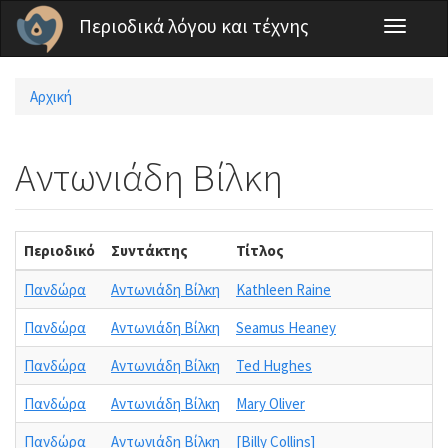
Παράκαμψη προς το κυρίως περιεχόμενο
Περιοδικά λόγου και τέχνης
Toggle
navigati
Αρχική
Είστε εδώ
Αντωνιάδη Βίλκη
Περιοδικό
Συντάκτης
Τίτλος
Τ
Πανδώρα
Αντωνιάδη Βίλκη
Kathleen Raine
Πανδώρα
Αντωνιάδη Βίλκη
Seamus Heaney
Πανδώρα
Αντωνιάδη Βίλκη
Ted Hughes
Πανδώρα
Αντωνιάδη Βίλκη
Mary Oliver
Πανδώρα
Αντωνιάδη Βίλκη
[Billy Collins]