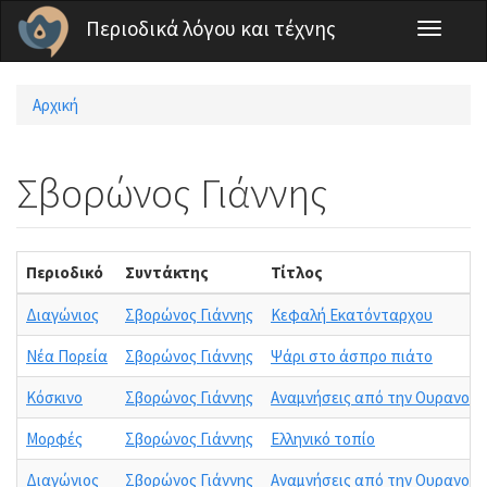
Παράκαμψη προς το κυρίως περιεχόμενο
Περιοδικά λόγου και τέχνης
Toggle
navigati
Αρχική
Είστε εδώ
Σβορώνος Γιάννης
Περιοδικό
Συντάκτης
Τίτλος
Διαγώνιος
Σβορώνος Γιάννης
Κεφαλή Εκατόνταρχου
Νέα Πορεία
Σβορώνος Γιάννης
Ψάρι στο άσπρο πιάτο
Κόσκινο
Σβορώνος Γιάννης
Αναμνήσεις από την Ουρανού
Μορφές
Σβορώνος Γιάννης
Ελληνικό τοπίο
Διαγώνιος
Σβορώνος Γιάννης
Αναμνήσεις από την Ουρανού