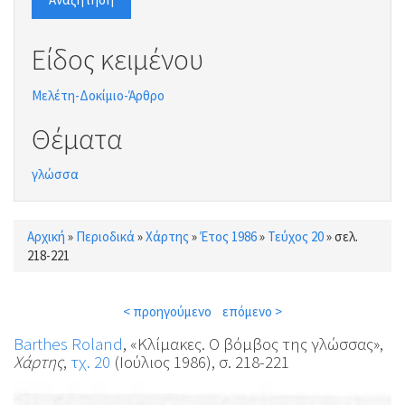
Είδος κειμένου
Μελέτη-Δοκίμιο-Άρθρο
Θέματα
γλώσσα
Αρχική
»
Περιοδικά
»
Χάρτης
»
Έτος 1986
»
Τεύχος 20
»
σελ.
Είστε εδώ
218-221
< προηγούμενο
επόμενο >
Barthes Roland
, «Κλίμακες. Ο βόμβος της γλώσσας»,
Χάρτης
,
τχ. 20
(Ιούλιος 1986), σ. 218-221