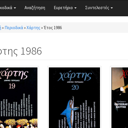
ριοδικά
Αναζήτηση
Ευρετήριο
Συντελεστές
ή
»
Περιοδικά
»
Χάρτης
»
Έτος 1986
τε εδώ
ρτης 1986