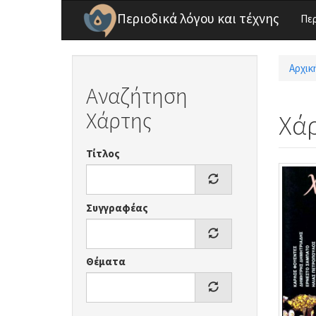
Παράκαμψη προς το κυρίως περιεχόμενο
Περιοδικά λόγου και τέχνης
Πε
Αρχικ
Είσ
Αναζήτηση
Χάρτης
Χά
Τίτλος
Συγγραφέας
Θέματα