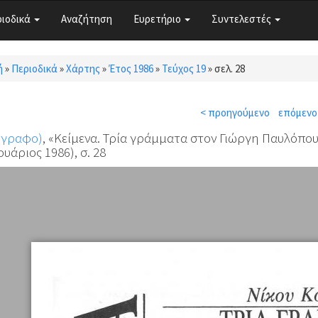
ριοδικά
Αναζήτηση
Ευρετήριο
Συντελεστές
ή
»
Περιοδικά
»
Χάρτης
»
Έτος 1986
»
Τεύχος 19
»
σελ. 28
τε εδώ
< προηγούμενο
επόμενο
όγραφο)
, «Κείμενα. Τρία γράμματα στον Γιώργη Παυλόπου
υάριος 1986), σ. 28