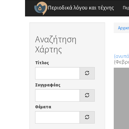
Παράκαμψη προς το κυρίως περιεχόμενο
Περιοδικά λόγου και τέχνης
Πε
Αρχικ
Είσ
Αναζήτηση
Χάρτης
(ανυπ
(Φεβρο
Τίτλος
Συγγραφέας
Θέματα