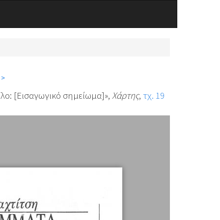
 >
λο: [Εισαγωγικό σημείωμα]»,
Χάρτης
,
τχ. 19