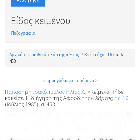
Είδος κειμένου
Πεζογραφία
Αρχική
»
Περιοδικά
»
Χάρτης
»
Έτος 1985
»
Τεύχος 16
»
σελ.
Είστε εδώ
453
< προηγούμενο
επόμενο >
Παπαδημητρακόπουλος Ηλίας Χ.
, «Κείμενα. Τήδε
κακείσε. Η διήγηση της Αφροδίτης»,
Χάρτης
,
τχ. 16
(Ιούλιος 1985), σ. 453