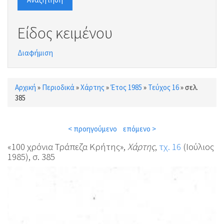
Είδος κειμένου
Διαφήμιση
Αρχική
»
Περιοδικά
»
Χάρτης
»
Έτος 1985
»
Τεύχος 16
»
σελ.
Είστε εδώ
385
< προηγούμενο
επόμενο >
«100 χρόνια Τράπεζα Κρήτης»,
Χάρτης
,
τχ. 16
(Ιούλιος
1985), σ. 385