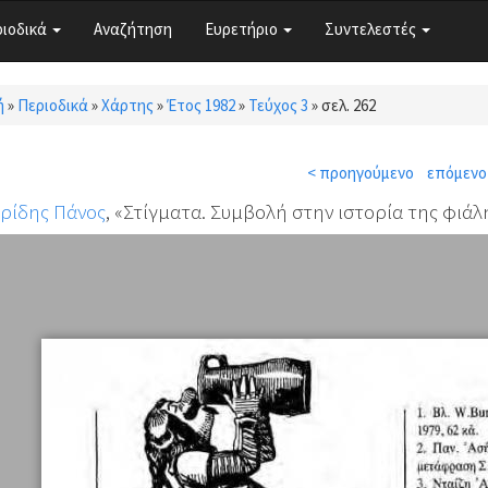
ριοδικά
Αναζήτηση
Ευρετήριο
Συντελεστές
ή
»
Περιοδικά
»
Χάρτης
»
Έτος 1982
»
Τεύχος 3
»
σελ. 262
τε εδώ
< προηγούμενο
επόμενο
ρίδης Πάνος
, «Στίγματα. Συμβολή στην ιστορία της φιάλ