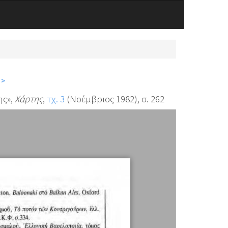
 >
ης»,
Χάρτης
,
τχ. 3
(Νοέμβριος 1982), σ. 262