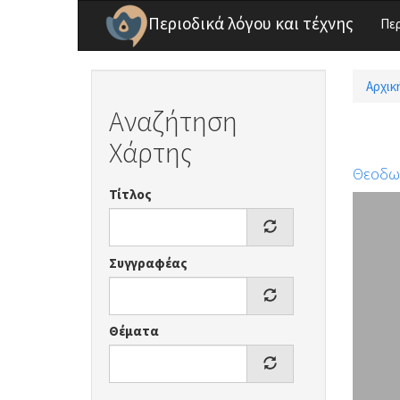
Παράκαμψη προς το κυρίως περιεχόμενο
Περιοδικά λόγου και τέχνης
Πε
Αρχικ
Είσ
Αναζήτηση
Χάρτης
Θεοδω
Τίτλος
Συγγραφέας
Θέματα