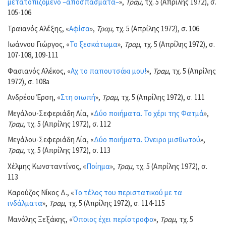
μετατοπιζόμενο –αποσπάσματα–
»,
Τραμ
, τχ. 5 (Απρίλης 1972), σ.
105-106
Τραϊανός Αλέξης, «
Αφίσα
»,
Τραμ
, τχ. 5 (Απρίλης 1972), σ. 106
Ιωάννου Γιώργος, «
Το ξεσκάτωμα
»,
Τραμ
, τχ. 5 (Απρίλης 1972), σ.
107-108, 109-111
Φασιανός Αλέκος, «
Αχ το παπουτσάκι μου!
»,
Τραμ
, τχ. 5 (Απρίλης
1972), σ. 108a
Ανδρέου Έρση, «
Στη σιωπή
»,
Τραμ
, τχ. 5 (Απρίλης 1972), σ. 111
Μεγάλου-Σεφεριάδη Λία, «
Δύο ποιήματα. Το χέρι της Φατμά
»,
Τραμ
, τχ. 5 (Απρίλης 1972), σ. 112
Μεγάλου-Σεφεριάδη Λία, «
Δύο ποιήματα. Όνειρο μισθωτού
»,
Τραμ
, τχ. 5 (Απρίλης 1972), σ. 113
Χέλμης Κωνσταντίνος, «
Ποίημα
»,
Τραμ
, τχ. 5 (Απρίλης 1972), σ.
113
Καρούζος Νίκος Δ., «
Το τέλος του περιστατικού με τα
ινδάλματα
»,
Τραμ
, τχ. 5 (Απρίλης 1972), σ. 114-115
Μανόλης Ξεξάκης, «
Όποιος έχει περίστροφο
»,
Τραμ
, τχ. 5