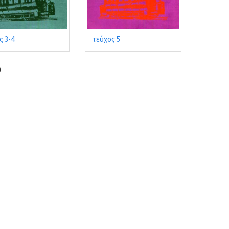
ς 3-4
τεύχος 5
0