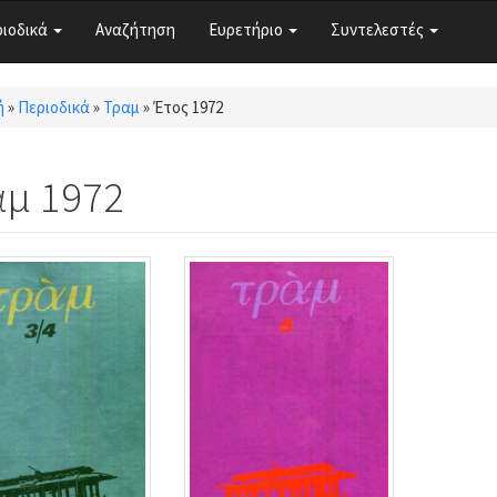
ριοδικά
Αναζήτηση
Ευρετήριο
Συντελεστές
ή
»
Περιοδικά
»
Τραμ
»
Έτος 1972
τε εδώ
αμ 1972