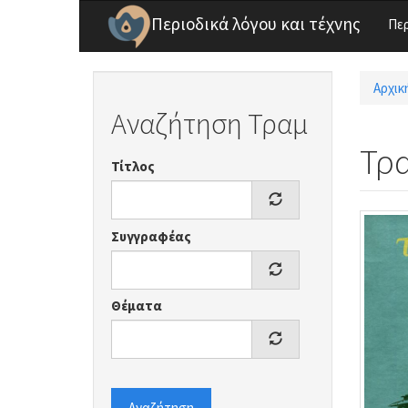
Παράκαμψη προς το κυρίως περιεχόμενο
Περιοδικά λόγου και τέχνης
Πε
Αρχικ
Είσ
Αναζήτηση Τραμ
Τρ
Τίτλος
Συγγραφέας
Θέματα
Αναζήτηση