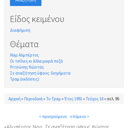
Είδος κειμένου
Διαφήμιση
Θέματα
Ναρ Αλμπέρτος
Οι τσίλιες κι άλλα μικρά πεζά
Ριτσώνης Κώστας
Σε αναζήτηση ύφους: διηγήματα
Τραμ (εκδόσεις)
Αρχική
»
Περιοδικά
»
Το Τραμ
»
Έτος 1991
»
Τεύχος 16
»
σελ. 96
Είστε εδώ
< προηγούμενο
επόμενο >
«Αλμπέρτος Ναρ,
Σε αναζήτηση ύφους
, Κώστας