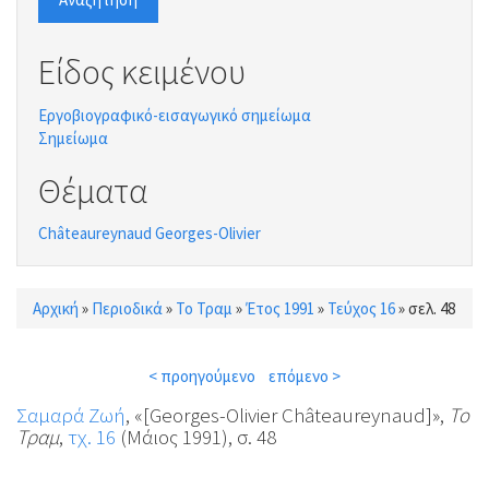
Είδος κειμένου
Εργοβιογραφικό-εισαγωγικό σημείωμα
Σημείωμα
Θέματα
Châteaureynaud Georges-Olivier
Αρχική
»
Περιοδικά
»
Το Τραμ
»
Έτος 1991
»
Τεύχος 16
»
σελ. 48
Είστε εδώ
< προηγούμενο
επόμενο >
Σαμαρά Ζωή
, «[Georges-Olivier Châteaureynaud]»,
Το
Τραμ
,
τχ. 16
(Μάιος 1991), σ. 48