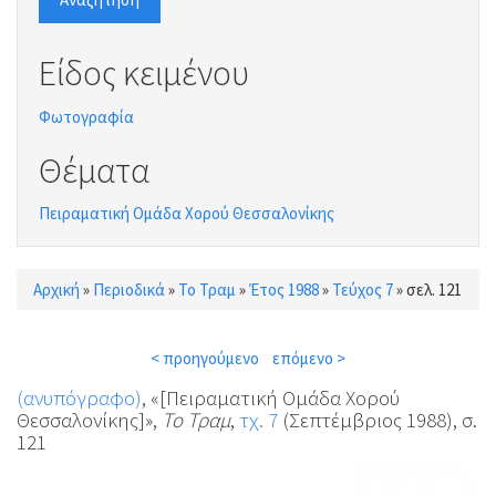
Είδος κειμένου
Φωτογραφία
Θέματα
Πειραματική Ομάδα Χορού Θεσσαλονίκης
Αρχική
»
Περιοδικά
»
Το Τραμ
»
Έτος 1988
»
Τεύχος 7
»
σελ. 121
Είστε εδώ
< προηγούμενο
επόμενο >
(ανυπόγραφο)
, «[Πειραματική Ομάδα Χορού
Θεσσαλονίκης]»,
Το Τραμ
,
τχ. 7
(Σεπτέμβριος 1988), σ.
121